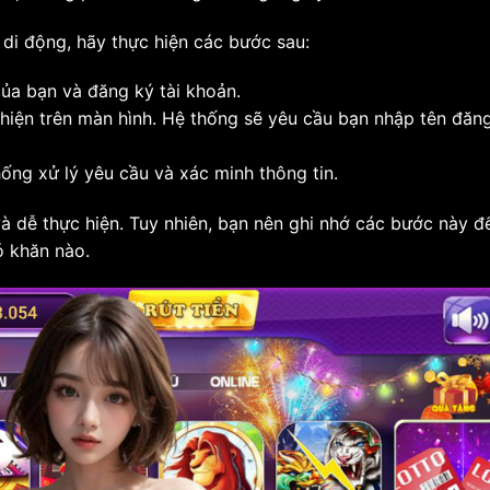
di động, hãy thực hiện các bước sau:
của bạn và đăng ký tài khoản.
hiện trên màn hình. Hệ thống sẽ yêu cầu bạn nhập tên đăn
ống xử lý yêu cầu và xác minh thông tin.
à dễ thực hiện. Tuy nhiên, bạn nên ghi nhớ các bước này đ
ó khăn nào.