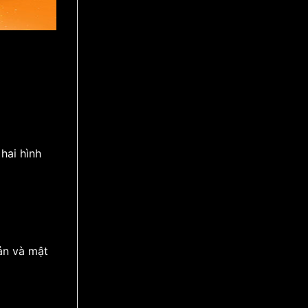
hai hình
oản và mật