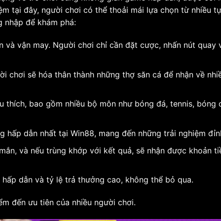
ệm tại đây, người chơi có thể thoải mái lựa chọn từ nhiều 
ng nhập để khám phá:
n và vận may. Người chơi chỉ cần đặt cược, nhấn nút quay 
ời chơi sẽ hóa thân thành những thợ săn cá để nhận về nhi
u thích, bao gồm nhiều bộ môn như bóng đá, tennis, bóng 
g hấp dẫn nhất tại Win88, mang đến những trải nghiệm đỉn
mắn, và nếu trùng khớp với kết quả, sẽ nhận được khoản t
hấp dẫn và tỷ lệ trả thưởng cao, không thể bỏ qua.
ểm đến ưu tiên của nhiều người chơi.