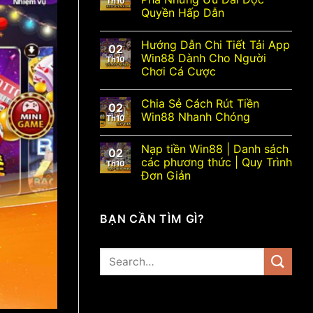
Th10
Quyền Hấp Dẫn
Hướng Dẫn Chi Tiết Tải App
02
Win88 Dành Cho Người
Th10
Chơi Cá Cược
Chia Sẻ Cách Rút Tiền
02
Win88 Nhanh Chóng
Th10
Nạp tiền Win88 | Danh sách
02
các phương thức | Quy Trình
Th10
Đơn Giản
BẠN CẦN TÌM GÌ?