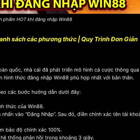
n phẩm HOT khi đăng nhập Win88
Danh sách các phương thức | Quy Trình Đơn Giản
toàn quốc, nhà cái đã phát triển mô hình cá cược thông qua 
ọn hình thức đăng nhập Win88 phù hợp nhất với bản thân.
theo các bước hướng dẫn dưới đây:
nh thức của Win88.
ạn nhấn vào “Đăng Nhập”. Sau đó, điền chính xác tên tài kh
ảm bảo độ chính xác 100%.
hệ thống phản hồi trong khoảng 3 giây.