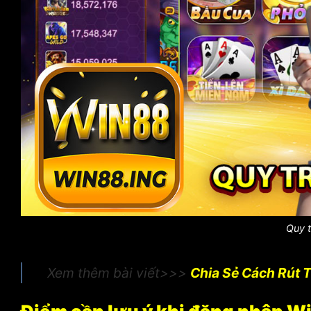
Quy 
Xem thêm bài viết>>>
Chia Sẻ Cách Rút