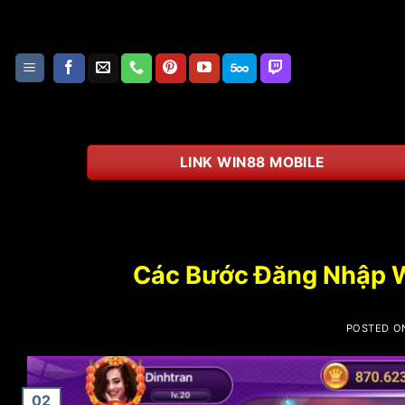
Skip
to
content
LINK WIN88 MOBILE
Các Bước Đăng Nhập W
POSTED 
02