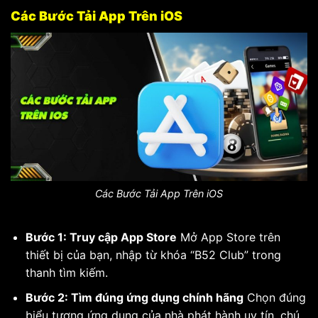
Các Bước Tải App Trên iOS
Các Bước Tải App Trên iOS
Bước 1: Truy cập App Store
Mở App Store trên
thiết bị của bạn, nhập từ khóa “B52 Club” trong
thanh tìm kiếm.
Bước 2: Tìm đúng ứng dụng chính hãng
Chọn đúng
biểu tượng ứng dụng của nhà phát hành uy tín, chú