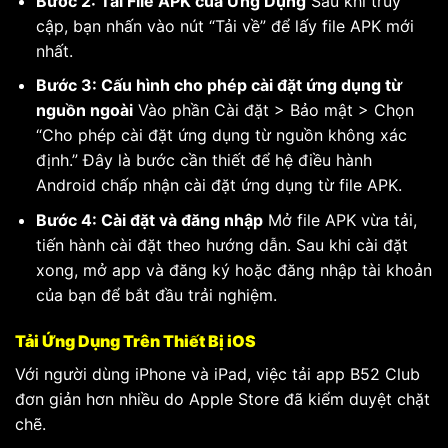
Bước 2: Tải File APK của Ứng Dụng
Sau khi truy
cập, bạn nhấn vào nút “Tải về” để lấy file APK mới
nhất.
Bước 3: Cấu hình cho phép cài đặt ứng dụng từ
nguồn ngoài
Vào phần Cài đặt > Bảo mật > Chọn
“Cho phép cài đặt ứng dụng từ nguồn không xác
định.” Đây là bước cần thiết để hệ điều hành
Android chấp nhận cài đặt ứng dụng từ file APK.
Bước 4: Cài đặt và đăng nhập
Mở file APK vừa tải,
tiến hành cài đặt theo hướng dẫn. Sau khi cài đặt
xong, mở app và đăng ký hoặc đăng nhập tài khoản
của bạn để bắt đầu trải nghiệm.
Tải Ứng Dụng Trên Thiết Bị iOS
Với người dùng iPhone và iPad, việc tải app B52 Club
đơn giản hơn nhiều do Apple Store đã kiểm duyệt chặt
chẽ.