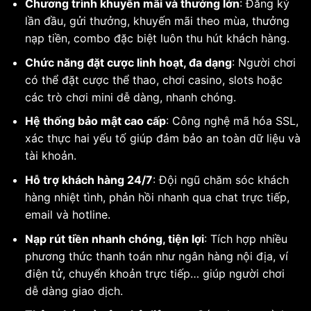
Chương trình khuyến mãi và thưởng lớn
: Đăng ký
lần đầu, gửi thưởng, khuyến mãi theo mùa, thưởng
nạp tiền, combo đặc biệt luôn thu hút khách hàng.
Chức năng đặt cược linh hoạt, đa dạng
: Người chơi
có thể đặt cược thể thao, chơi casino, slots hoặc
các trò chơi mini dễ dàng, nhanh chóng.
Hệ thống bảo mật cao cấp
: Công nghệ mã hóa SSL,
xác thực hai yếu tố giúp đảm bảo an toàn dữ liệu và
tài khoản.
Hỗ trợ khách hàng 24/7
: Đội ngũ chăm sóc khách
hàng nhiệt tình, phản hồi nhanh qua chat trực tiếp,
email và hotline.
Nạp rút tiền nhanh chóng, tiện lợi
: Tích hợp nhiều
phương thức thanh toán như ngân hàng nội địa, ví
điện tử, chuyển khoản trực tiếp… giúp người chơi
dễ dàng giao dịch.