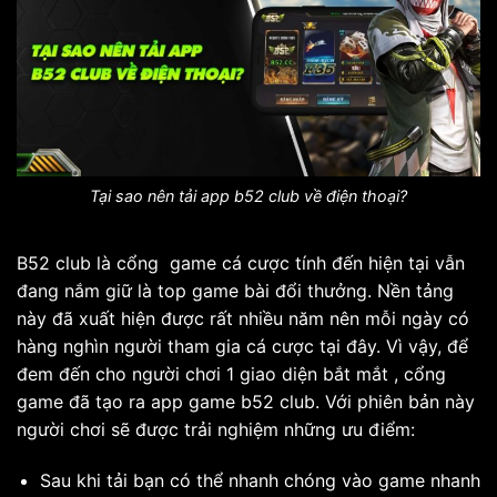
Tại sao nên tải app b52 club về điện thoại?
B52 club là cổng game cá cược tính đến hiện tại vẫn
đang nắm giữ là top game bài đổi thưởng. Nền tảng
này đã xuất hiện được rất nhiều năm nên mỗi ngày có
hàng nghìn người tham gia cá cược tại đây. Vì vậy, để
đem đến cho người chơi 1 giao diện bắt mắt , cổng
game đã tạo ra app game b52 club. Với phiên bản này
người chơi sẽ được trải nghiệm những ưu điểm:
Sau khi tải bạn có thể nhanh chóng vào game nhanh