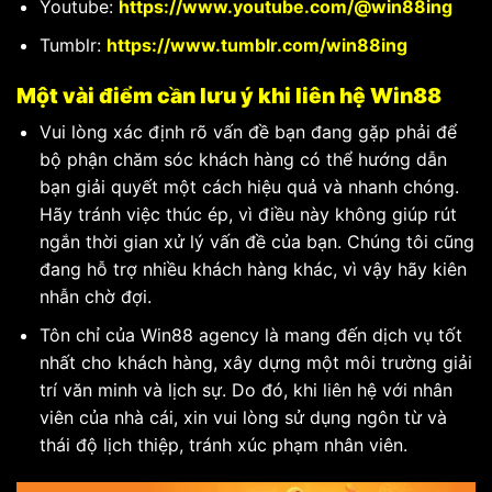
Youtube:
https://www.youtube.com/@win88ing
Tumblr:
https://www.tumblr.com/win88ing
Một vài điểm cần lưu ý khi liên hệ Win88
Vui lòng xác định rõ vấn đề bạn đang gặp phải để
bộ phận chăm sóc khách hàng có thể hướng dẫn
bạn giải quyết một cách hiệu quả và nhanh chóng.
Hãy tránh việc thúc ép, vì điều này không giúp rút
ngắn thời gian xử lý vấn đề của bạn. Chúng tôi cũng
đang hỗ trợ nhiều khách hàng khác, vì vậy hãy kiên
nhẫn chờ đợi.
Tôn chỉ của Win88 agency là mang đến dịch vụ tốt
nhất cho khách hàng, xây dựng một môi trường giải
trí văn minh và lịch sự. Do đó, khi liên hệ với nhân
viên của nhà cái, xin vui lòng sử dụng ngôn từ và
thái độ lịch thiệp, tránh xúc phạm nhân viên.