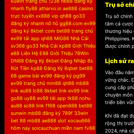
kuwin trang chủ
123b
hb88 đăng ký
Trụ sở ch
nhanh
fly88
atharvo.in
ae888 casino
trực tuyến
xx888 vip
qh88
go33
Trụ sở chính
đăng ký nhanh
nổ hũ
gg88.com
ev99
tâm cá cược 
đăng ký
8kbet com
bet88 trang chủ
thương hiệu 
ev99 tải app
qh88
MIG88
Nhà Cái
Philippines.
sv368
go33
Nhà Cái kp88
Giới Thiệu
được chính p
e88
Liên Hệ E88
Giới Thiệu 78Win
Lịch sử ra
DN88
Đăng Ký 8kbet
Đăng Nhập 8s
Rút Tiền kp88
Đăng Ký 8qbet
bet88
Vào đầu năm
68 game bài
ev99 đăng ký
pg99
vững chắc. Đ
ev99 trang chủ
mm88
qh88
mb88
cung cấp phầ
link
au88
lc88
8kbet link
ev99 link
chuyên môn 
go88
uy88
ev99 tải app
tk88
nohu
triển bền vữ
au88
sc88 link
f168
open888
bet88
sunwin
mb88 đăng ký
789f
33win
Khi đã đạt 
bet 88
mb88
ae888 slot
xocau666
rộng thị trư
hôm nay
soicauchuan miền nam
fv88
2024, nhà cá