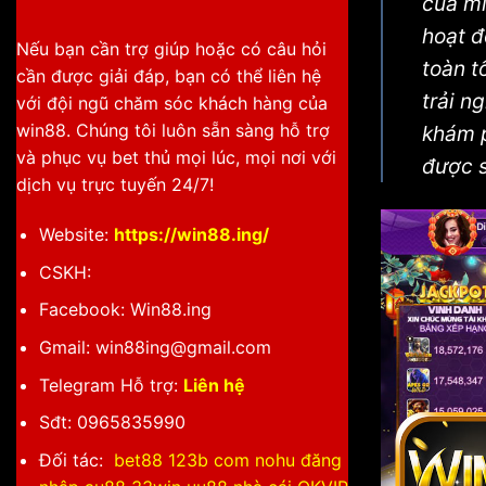
của mì
hoạt đ
Nếu bạn cần trợ giúp hoặc có câu hỏi
toàn t
cần được giải đáp, bạn có thể liên hệ
trải n
với đội ngũ chăm sóc khách hàng của
win88.
Chúng tôi luôn sẵn sàng hỗ trợ
khám p
và phục vụ bet thủ mọi lúc, mọi nơi với
được 
dịch vụ trực tuyến 24/7!
Website:
https://win88.ing/
CSKH:
Facebook: Win88.ing
Gmail:
win88ing@gmail.com
Telegram Hỗ trợ:
Liên hệ
Sđt:
0965835990
Đối tác:
bet88
123b com
nohu đăng