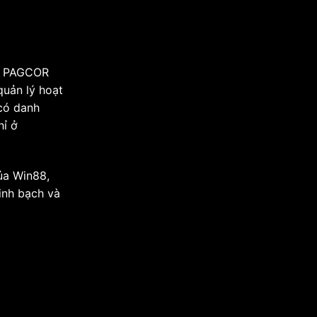
ừ PAGCOR
quản lý hoạt
 có danh
hỉ ở
ủa Win88,
inh bạch và