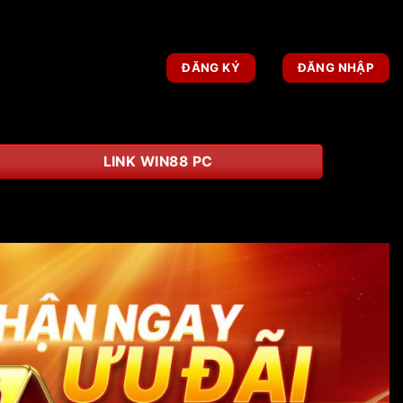
ĐĂNG KÝ
ĐĂNG NHẬP
LINK WIN88 PC