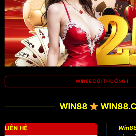
WIN88 ĐỔI THƯỞNG I
WIN88
WIN88.CO
Win8
LIÊN HỆ