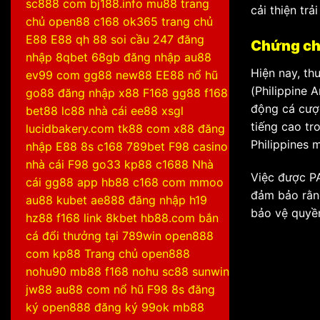
sc888 com
bj188.info
mu88
trang
cải thiện tr
chủ open88
c168
ok365 trang chủ
E88
E88
qh 88
soi cầu 247
đăng
Chứng chỉ
nhập 8qbet
68gb
đăng nhập au88
Hiện nay, th
ev99 com
gg88
new88
EE88
nổ hũ
(Philippine 
go88 đăng nhập
x88
F168
gg88
f168
động cá cược
bet88
lc88
nhà cái ee88
xsgl
tiếng cao tr
lucidbakery.com
tk88 com
x88 đăng
Philippines
nhập
E88
8s
c168
789bet
F98 casino
nhà cái F98
go33
kp88
c1688
Nhà
Việc được P
cái gg88
app hb88
c168 com
mmoo
đảm bảo rằng
au88
kubet
ae888 đăng nhập
h19
bảo vệ quyền
hz88
f168 link
8kbet
hb88.com
bắn
cá đổi thưởng
tại 789win
open888
com
kp88
Trang chủ open888
nohu90
mb88
f168
nohu
sc88
sunwin
jw88
au88 com
nổ hũ F98
8s đăng
ký
open888 đăng ký
99ok
mb88